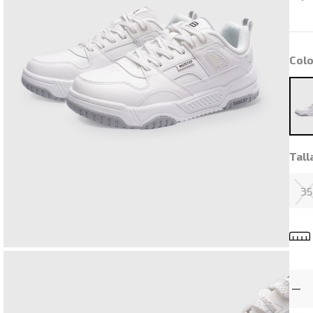
Colo
Tall
35