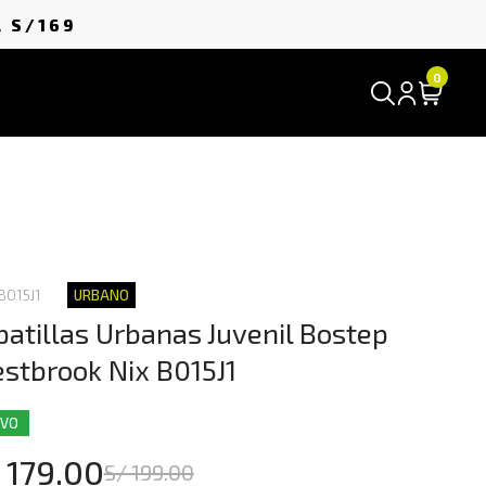
A
S/169
0
B015J1
URBANO
patillas Urbanas Juvenil Bostep
stbrook Nix B015J1
EVO
 179.00
S/ 199.00