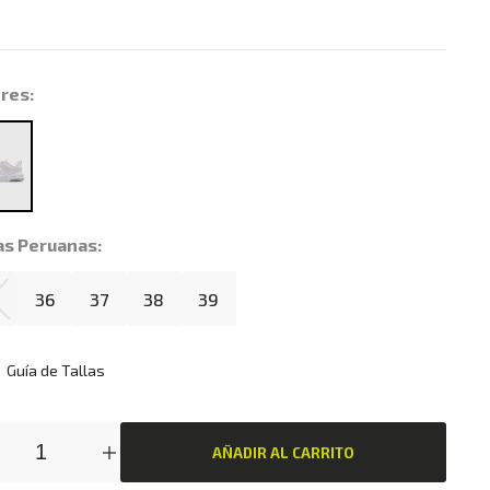
res:
as Peruanas:
36
37
38
39
Guía de Tallas
AÑADIR AL CARRITO