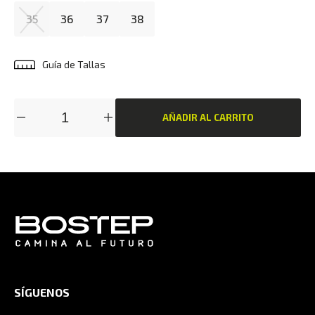
35
36
37
38
Guía de Tallas
AÑADIR AL CARRITO
SÍGUENOS