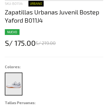
SKU: B011J4
URBANO
Zapatillas Urbanas Juvenil Bostep
Yaford B011J4
NUEVO
S/ 175.00
S/ 219.00
Colores:
Tallas Peruanas: