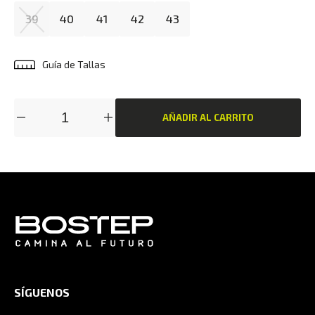
39
40
41
42
43
Guía de Tallas
AÑADIR AL CARRITO
SÍGUENOS