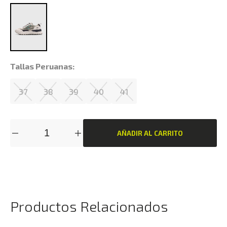
Tallas Peruanas:
37
38
39
40
41
AÑADIR AL CARRITO
Productos Relacionados