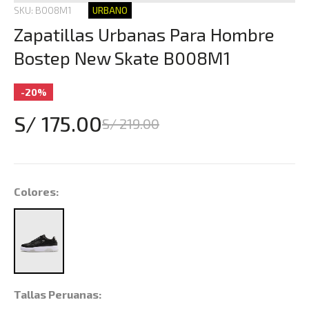
SKU: B008M1
URBANO
Zapatillas Urbanas Para Hombre
Bostep New Skate B008M1
-20%
S/ 175.00
S/ 219.00
Colores:
Tallas Peruanas: