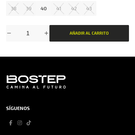
38
39
40
41
42
43
AÑADIR AL CARRITO
SÍGUENOS