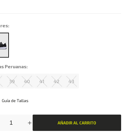
res:
as Peruanas:
8
39
40
41
42
43
Guía de Tallas
AÑADIR AL CARRITO