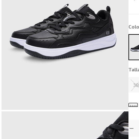
Colo
Tall
3