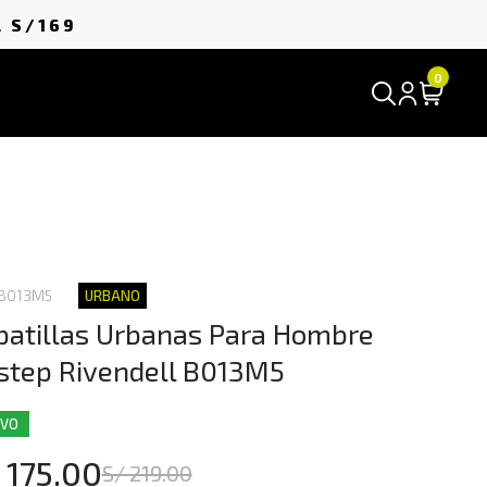
A
S/169
0
 B013M5
URBANO
patillas Urbanas Para Hombre
step Rivendell B013M5
EVO
 175.00
S/ 219.00