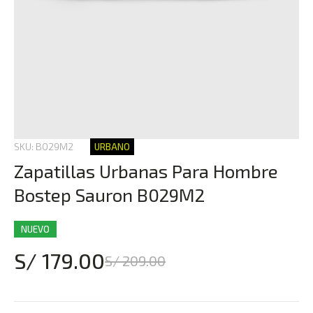
SKU: B029M2
URBANO
Zapatillas Urbanas Para Hombre
Bostep Sauron B029M2
NUEVO
S/ 179.00
S/ 209.00