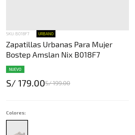
SKU: B018F7
URBANO
Zapatillas Urbanas Para Mujer
Bostep Amslan Nix B018F7
NUEVO
S/ 179.00
S/ 199.00
Colores: