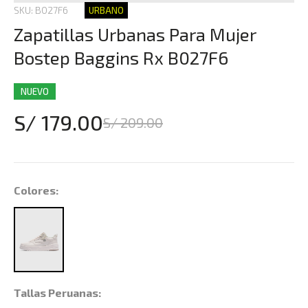
SKU: B027F6
URBANO
Zapatillas Urbanas Para Mujer
Bostep Baggins Rx B027F6
NUEVO
S/ 179.00
S/ 209.00
Colores:
Tallas Peruanas: