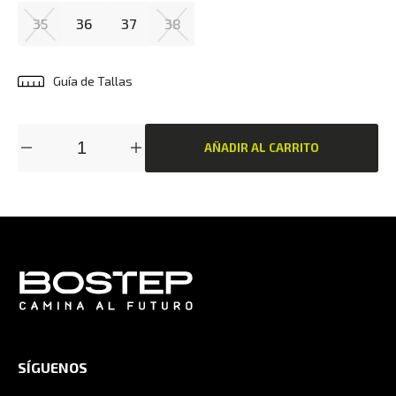
35
36
37
38
Guía de Tallas
AÑADIR AL CARRITO
SÍGUENOS