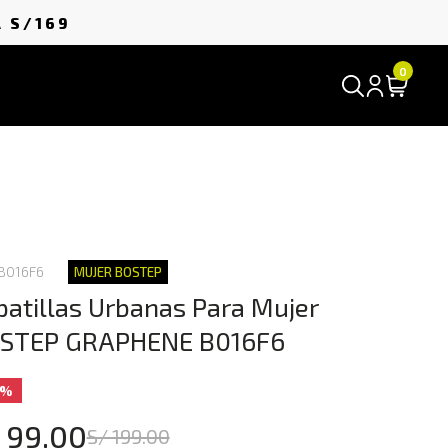
A
S/169
0
 B016F6
MUJER BOSTEP
patillas Urbanas Para Mujer
STEP GRAPHENE B016F6
0%
 99.00
S/ 199.00