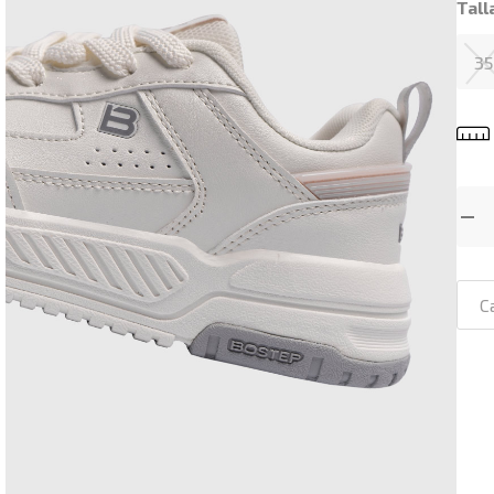
Tall
35
C