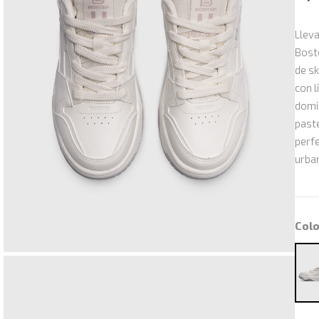
Lleva
Boste
de sk
con l
domin
paste
perfe
urba
Colo