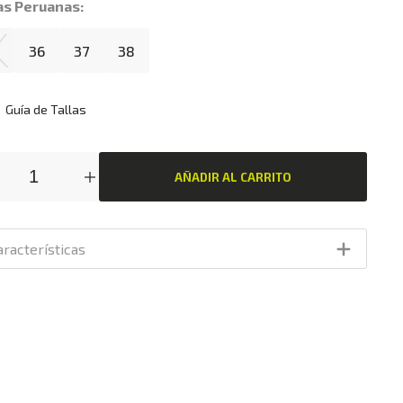
as Peruanas:
36
37
38
Guía de Tallas
AÑADIR AL CARRITO
aracterísticas
Diseño Chunky Moderno:
Silueta robusta de inspiración
retro que sigue las últimas tendencias de la moda urbana.
Materiales Premium:
Capellada de cuero sintético de alta
calidad, fácil de limpiar y altamente duradera.